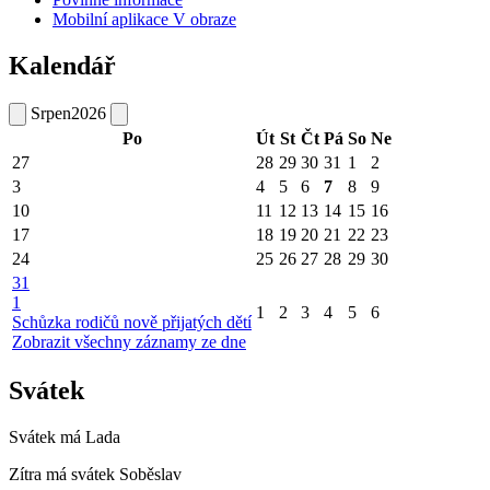
Mobilní aplikace V obraze
Kalendář
Srpen
2026
Po
Út
St
Čt
Pá
So
Ne
27
28
29
30
31
1
2
3
4
5
6
7
8
9
10
11
12
13
14
15
16
17
18
19
20
21
22
23
24
25
26
27
28
29
30
31
1
1
2
3
4
5
6
Schůzka rodičů nově přijatých dětí
Zobrazit všechny záznamy ze dne
Svátek
Svátek má
Lada
Zítra má svátek
Soběslav