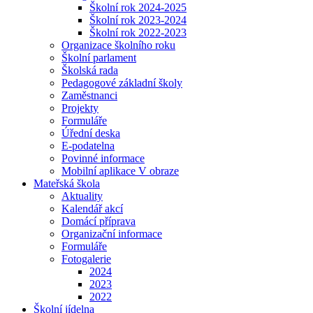
Školní rok 2024-2025
Školní rok 2023-2024
Školní rok 2022-2023
Organizace školního roku
Školní parlament
Školská rada
Pedagogové základní školy
Zaměstnanci
Projekty
Formuláře
Úřední deska
E-podatelna
Povinné informace
Mobilní aplikace V obraze
Mateřská škola
Aktuality
Kalendář akcí
Domácí příprava
Organizační informace
Formuláře
Fotogalerie
2024
2023
2022
Školní jídelna