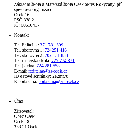
Zá­klad­ní ško­la a Ma­teř­ská ško­la Osek okres Roky­ca­ny, pří­
spěv­ko­vá or­ga­ni­za­ce
Osek 16
PSČ 338 21
IČ: 60610417
Kontakt
Tel. ředitelna:
371 781 309
Tel. sborovna 1:
724251 416
Tel. sborovna 2:
702 131 833
Tel. mateřská škola:
725 774 871
Tel. jídelna:
724 281 558
E-mail:
reditelna@zs-osek.cz
ID datové schránky: 2e2mf7u
E-podatelna:
podatelna@zs-osek.cz
Úřad
Zřizovatel:
Obec Osek
Osek 18
338 21 Osek