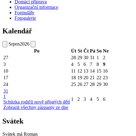
Domácí příprava
Organizační informace
Formuláře
Fotogalerie
Kalendář
Srpen
2026
Po
Út
St
Čt
Pá
So
Ne
27
28
29
30
31
1
2
3
4
5
6
7
8
9
10
11
12
13
14
15
16
17
18
19
20
21
22
23
24
25
26
27
28
29
30
31
1
1
2
3
4
5
6
Schůzka rodičů nově přijatých dětí
Zobrazit všechny záznamy ze dne
Svátek
Svátek má
Roman