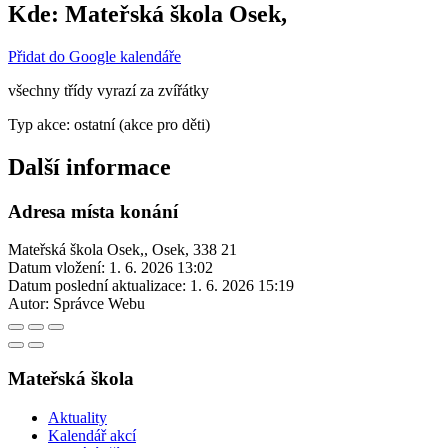
Kde:
Ma­teř­ská ško­la Osek,
Přidat do Google kalendáře
všechny třídy vyrazí za zvířátky
Typ akce: ostatní (akce pro děti)
Další informace
Adresa místa konání
Ma­teř­ská ško­la Osek,, Osek, 338 21
Datum vložení:
1. 6. 2026 13:02
Datum poslední aktualizace:
1. 6. 2026 15:19
Autor:
Správce Webu
Mateřská škola
Aktuality
Kalendář akcí