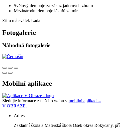
Světový den boje za zákaz jaderných zbraní
Mezinárodní den boje lékařů za mír
Zítra má svátek
Lada
Fotogalerie
Náhodná fotogalerie
Mobilní aplikace
Sledujte informace z našeho webu v
mobilní aplikaci –
V OBRAZE.
Adresa
Zá­klad­ní ško­la a Ma­teř­ská ško­la Osek okres Roky­ca­ny, pří­