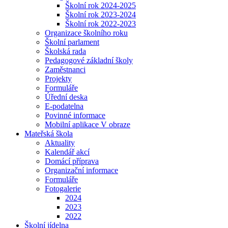
Školní rok 2024-2025
Školní rok 2023-2024
Školní rok 2022-2023
Organizace školního roku
Školní parlament
Školská rada
Pedagogové základní školy
Zaměstnanci
Projekty
Formuláře
Úřední deska
E-podatelna
Povinné informace
Mobilní aplikace V obraze
Mateřská škola
Aktuality
Kalendář akcí
Domácí příprava
Organizační informace
Formuláře
Fotogalerie
2024
2023
2022
Školní jídelna