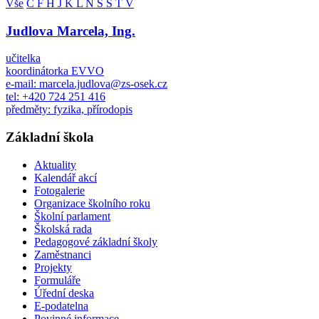
Vše
C
F
H
J
K
L
N
S
Š
T
V
Judlova Marcela, Ing.
učitelka
koordinátorka EVVO
e-mail: marcela.judlova@zs-osek.cz
tel: +420 724 251 416
předměty: fyzika, přírodopis
Základní škola
Aktuality
Kalendář akcí
Fotogalerie
Organizace školního roku
Školní parlament
Školská rada
Pedagogové základní školy
Zaměstnanci
Projekty
Formuláře
Úřední deska
E-podatelna
Povinné informace