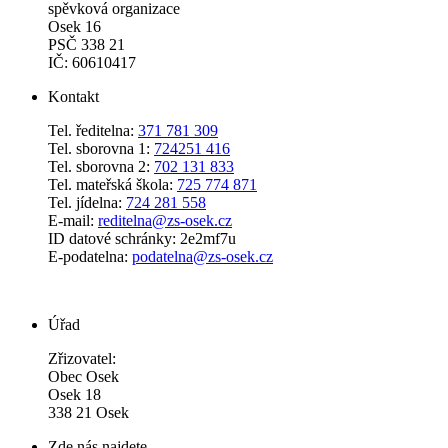
spěv­ko­vá or­ga­ni­za­ce
Osek 16
PSČ 338 21
IČ: 60610417
Kontakt
Tel. ředitelna:
371 781 309
Tel. sborovna 1:
724251 416
Tel. sborovna 2:
702 131 833
Tel. mateřská škola:
725 774 871
Tel. jídelna:
724 281 558
E-mail:
reditelna@zs-osek.cz
ID datové schránky: 2e2mf7u
E-podatelna:
podatelna@zs-osek.cz
Úřad
Zřizovatel:
Obec Osek
Osek 18
338 21 Osek
Zde nás najdete