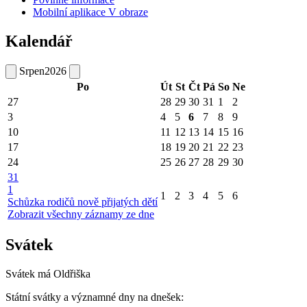
Mobilní aplikace V obraze
Kalendář
Srpen
2026
Po
Út
St
Čt
Pá
So
Ne
27
28
29
30
31
1
2
3
4
5
6
7
8
9
10
11
12
13
14
15
16
17
18
19
20
21
22
23
24
25
26
27
28
29
30
31
1
1
2
3
4
5
6
Schůzka rodičů nově přijatých dětí
Zobrazit všechny záznamy ze dne
Svátek
Svátek má
Oldřiška
Státní svátky a významné dny na dnešek: