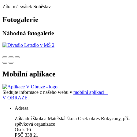
Zítra má svátek
Soběslav
Fotogalerie
Náhodná fotogalerie
Mobilní aplikace
Sledujte informace z našeho webu v
mobilní aplikaci –
V OBRAZE.
Adresa
Zá­klad­ní ško­la a Ma­teř­ská ško­la Osek okres Roky­ca­ny, pří­
spěv­ko­vá or­ga­ni­za­ce
Osek 16
PSČ 338 21