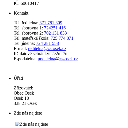
IČ: 60610417
Kontakt
Tel. ředitelna:
371 781 309
Tel. sborovna 1:
724251 416
Tel. sborovna 2:
702 131 833
Tel. mateřská škola:
725 774 871
Tel. jídelna:
724 281 558
E-mail:
reditelna@zs-osek.cz
ID datové schránky: 2e2mf7u
E-podatelna:
podatelna@zs-osek.cz
Úřad
Zřizovatel:
Obec Osek
Osek 18
338 21 Osek
Zde nás najdete