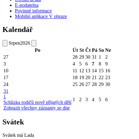
E-podatelna
Povinné informace
Mobilní aplikace V obraze
Kalendář
Srpen
2026
Po
Út
St
Čt
Pá
So
Ne
27
28
29
30
31
1
2
3
4
5
6
7
8
9
10
11
12
13
14
15
16
17
18
19
20
21
22
23
24
25
26
27
28
29
30
31
1
1
2
3
4
5
6
Schůzka rodičů nově přijatých dětí
Zobrazit všechny záznamy ze dne
Svátek
Svátek má
Lada