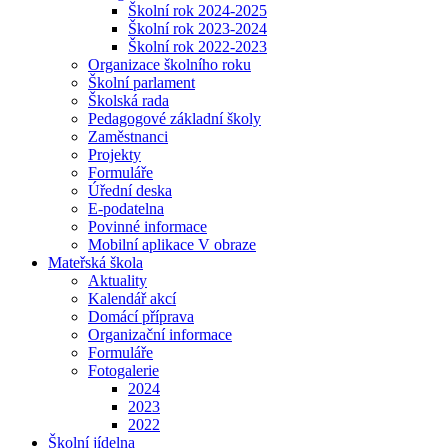
Školní rok 2024-2025
Školní rok 2023-2024
Školní rok 2022-2023
Organizace školního roku
Školní parlament
Školská rada
Pedagogové základní školy
Zaměstnanci
Projekty
Formuláře
Úřední deska
E-podatelna
Povinné informace
Mobilní aplikace V obraze
Mateřská škola
Aktuality
Kalendář akcí
Domácí příprava
Organizační informace
Formuláře
Fotogalerie
2024
2023
2022
Školní jídelna