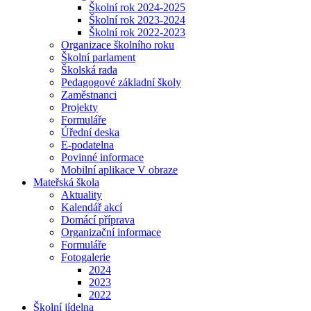
Školní rok 2024-2025
Školní rok 2023-2024
Školní rok 2022-2023
Organizace školního roku
Školní parlament
Školská rada
Pedagogové základní školy
Zaměstnanci
Projekty
Formuláře
Úřední deska
E-podatelna
Povinné informace
Mobilní aplikace V obraze
Mateřská škola
Aktuality
Kalendář akcí
Domácí příprava
Organizační informace
Formuláře
Fotogalerie
2024
2023
2022
Školní jídelna