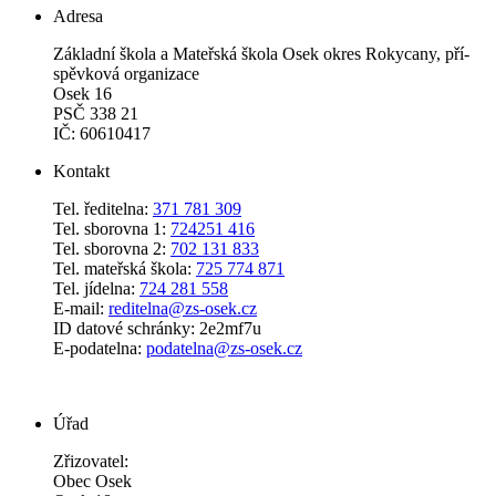
Adresa
Zá­klad­ní ško­la a Ma­teř­ská ško­la Osek okres Roky­ca­ny, pří­
spěv­ko­vá or­ga­ni­za­ce
Osek 16
PSČ 338 21
IČ: 60610417
Kontakt
Tel. ředitelna:
371 781 309
Tel. sborovna 1:
724251 416
Tel. sborovna 2:
702 131 833
Tel. mateřská škola:
725 774 871
Tel. jídelna:
724 281 558
E-mail:
reditelna@zs-osek.cz
ID datové schránky: 2e2mf7u
E-podatelna:
podatelna@zs-osek.cz
Úřad
Zřizovatel:
Obec Osek