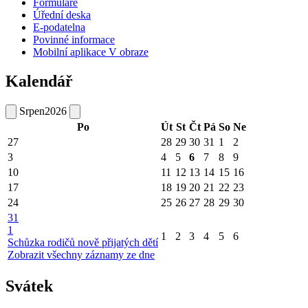
Formuláře
Úřední deska
E-podatelna
Povinné informace
Mobilní aplikace V obraze
Kalendář
Srpen
2026
Po
Út
St
Čt
Pá
So
Ne
27
28
29
30
31
1
2
3
4
5
6
7
8
9
10
11
12
13
14
15
16
17
18
19
20
21
22
23
24
25
26
27
28
29
30
31
1
1
2
3
4
5
6
Schůzka rodičů nově přijatých dětí
Zobrazit všechny záznamy ze dne
Svátek