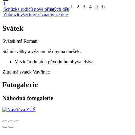
1
1
2
3
4
5
6
Schůzka rodičů nově přijatých dětí
Zobrazit všechny záznamy ze dne
Svátek
Svátek má
Roman
Státní svátky a významné dny na dnešek:
Mezinárodní den původního obyvatelstva
Zítra má svátek
Vavřinec
Fotogalerie
Náhodná fotogalerie