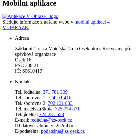
Mobilní aplikace
Sledujte informace z našeho webu v
mobilní aplikaci –
V OBRAZE.
Adresa
Zá­klad­ní ško­la a Ma­teř­ská ško­la Osek okres Roky­ca­ny, pří­
spěv­ko­vá or­ga­ni­za­ce
Osek 16
PSČ 338 21
IČ: 60610417
Kontakt
Tel. ředitelna:
371 781 309
Tel. sborovna 1:
724251 416
Tel. sborovna 2:
702 131 833
Tel. mateřská škola:
725 774 871
Tel. jídelna:
724 281 558
E-mail:
reditelna@zs-osek.cz
ID datové schránky: 2e2mf7u
E-podatelna:
podatelna@zs-osek.cz