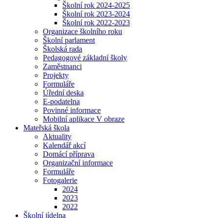
Školní rok 2024-2025
Školní rok 2023-2024
Školní rok 2022-2023
Organizace školního roku
Školní parlament
Školská rada
Pedagogové základní školy
Zaměstnanci
Projekty
Formuláře
Úřední deska
E-podatelna
Povinné informace
Mobilní aplikace V obraze
Mateřská škola
Aktuality
Kalendář akcí
Domácí příprava
Organizační informace
Formuláře
Fotogalerie
2024
2023
2022
Školní jídelna