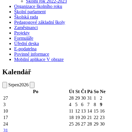
Školní rok 2022-2023
Organizace školního roku
Školní parlament
Školská rada
Pedagogové základní školy
Zaměstnanci
Projekty
Formuláře
Úřední deska
E-podatelna
Povinné informace
Mobilní aplikace V obraze
Kalendář
Srpen
2026
Po
Út
St
Čt
Pá
So
Ne
27
28
29
30
31
1
2
3
4
5
6
7
8
9
10
11
12
13
14
15
16
17
18
19
20
21
22
23
24
25
26
27
28
29
30
31