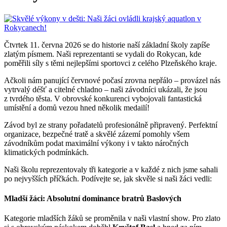
Čtvrtek 11. června 2026 se do historie naší základní školy zapíše
zlatým písmem. Naši reprezentanti se vydali do Rokycan, kde
poměřili síly s těmi nejlepšími sportovci z celého Plzeňského kraje.
Ačkoli nám panující červnové počasí zrovna nepřálo – provázel nás
vytrvalý déšť a citelné chladno – naši závodníci ukázali, že jsou
z tvrdého těsta. V obrovské konkurenci vybojovali fantastická
umístění a domů vezou hned několik medailí!
Závod byl ze strany pořadatelů profesionálně připravený. Perfektní
organizace, bezpečné tratě a skvělé zázemí pomohly všem
závodníkům podat maximální výkony i v takto náročných
klimatických podmínkách.
Naši školu reprezentovaly tři kategorie a v každé z nich jsme sahali
po nejvyšších příčkách. Podívejte se, jak skvěle si naši žáci vedli:
Mladší žáci: Absolutní dominance bratrů Baslových
Kategorie mladších žáků se proměnila v naši vlastní show. Pro zlato