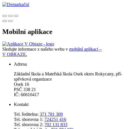
Mobilní aplikace
Sledujte informace z našeho webu v
mobilní aplikaci –
V OBRAZE.
Adresa
Zá­klad­ní ško­la a Ma­teř­ská ško­la Osek okres Roky­ca­ny, pří­
spěv­ko­vá or­ga­ni­za­ce
Osek 16
PSČ 338 21
IČ: 60610417
Kontakt
Tel. ředitelna:
371 781 309
Tel. sborovna 1:
724251 416
Tel. sborovna 2:
702 131 833