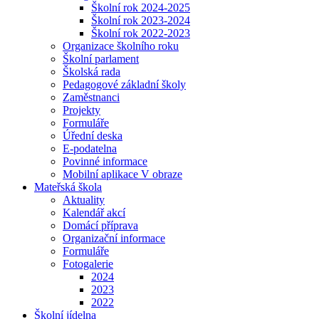
Školní rok 2024-2025
Školní rok 2023-2024
Školní rok 2022-2023
Organizace školního roku
Školní parlament
Školská rada
Pedagogové základní školy
Zaměstnanci
Projekty
Formuláře
Úřední deska
E-podatelna
Povinné informace
Mobilní aplikace V obraze
Mateřská škola
Aktuality
Kalendář akcí
Domácí příprava
Organizační informace
Formuláře
Fotogalerie
2024
2023
2022
Školní jídelna