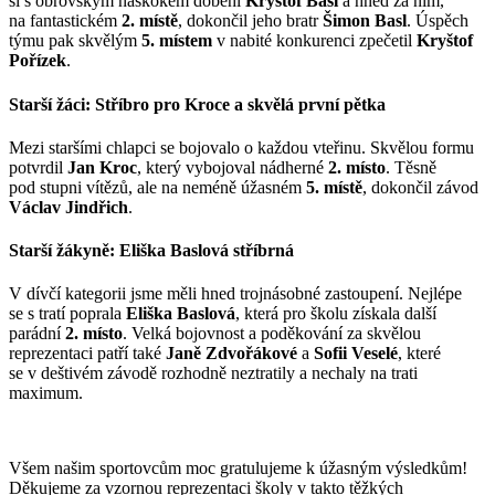
si s obrovským náskokem doběhl
Kryštof Basl
a hned za ním,
na fantastickém
2. místě
, dokončil jeho bratr
Šimon Basl
. Úspěch
týmu pak skvělým
5. místem
v nabité konkurenci zpečetil
Kryštof
Pořízek
.
Starší žáci: Stříbro pro Kroce a skvělá první pětka
Mezi staršími chlapci se bojovalo o každou vteřinu. Skvělou formu
potvrdil
Jan Kroc
, který vybojoval nádherné
2. místo
. Těsně
pod stupni vítězů, ale na neméně úžasném
5. místě
, dokončil závod
Václav Jindřich
.
Starší žákyně: Eliška Baslová stříbrná
V dívčí kategorii jsme měli hned trojnásobné zastoupení. Nejlépe
se s tratí poprala
Eliška Baslová
, která pro školu získala další
parádní
2. místo
. Velká bojovnost a poděkování za skvělou
reprezentaci patří také
Janě Zdvořákové
a
Sofii Veselé
, které
se v deštivém závodě rozhodně neztratily a nechaly na trati
maximum.
Všem našim sportovcům moc gratulujeme k úžasným výsledkům!
Děkujeme za vzornou reprezentaci školy v takto těžkých