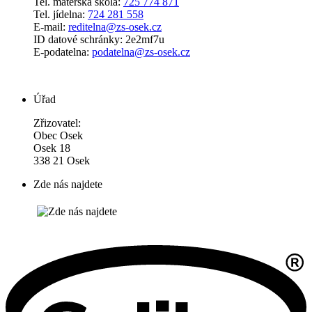
Tel. mateřská škola:
725 774 871
Tel. jídelna:
724 281 558
E-mail:
reditelna@zs-osek.cz
ID datové schránky: 2e2mf7u
E-podatelna:
podatelna@zs-osek.cz
Úřad
Zřizovatel:
Obec Osek
Osek 18
338 21 Osek
Zde nás najdete