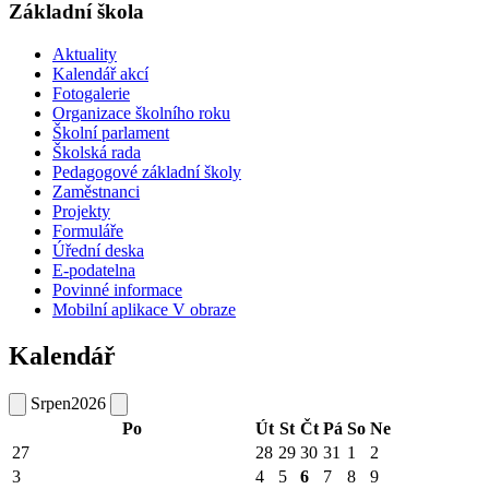
Základní škola
Aktuality
Kalendář akcí
Fotogalerie
Organizace školního roku
Školní parlament
Školská rada
Pedagogové základní školy
Zaměstnanci
Projekty
Formuláře
Úřední deska
E-podatelna
Povinné informace
Mobilní aplikace V obraze
Kalendář
Srpen
2026
Po
Út
St
Čt
Pá
So
Ne
27
28
29
30
31
1
2
3
4
5
6
7
8
9