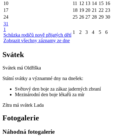
10
11
12
13
14
15
16
17
18
19
20
21
22
23
24
25
26
27
28
29
30
31
1
1
2
3
4
5
6
Schůzka rodičů nově přijatých dětí
Zobrazit všechny záznamy ze dne
Svátek
Svátek má
Oldřiška
Státní svátky a významné dny na dnešek:
Světový den boje za zákaz jaderných zbraní
Mezinárodní den boje lékařů za mír
Zítra má svátek
Lada
Fotogalerie
Náhodná fotogalerie