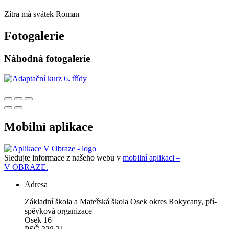
Zítra má svátek
Roman
Fotogalerie
Náhodná fotogalerie
Mobilní aplikace
Sledujte informace z našeho webu v
mobilní aplikaci –
V OBRAZE.
Adresa
Zá­klad­ní ško­la a Ma­teř­ská ško­la Osek okres Roky­ca­ny, pří­
spěv­ko­vá or­ga­ni­za­ce
Osek 16