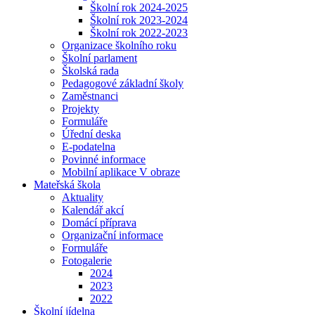
Školní rok 2024-2025
Školní rok 2023-2024
Školní rok 2022-2023
Organizace školního roku
Školní parlament
Školská rada
Pedagogové základní školy
Zaměstnanci
Projekty
Formuláře
Úřední deska
E-podatelna
Povinné informace
Mobilní aplikace V obraze
Mateřská škola
Aktuality
Kalendář akcí
Domácí příprava
Organizační informace
Formuláře
Fotogalerie
2024
2023
2022
Školní jídelna