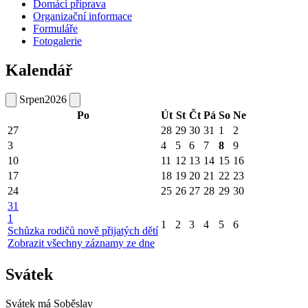
Domácí příprava
Organizační informace
Formuláře
Fotogalerie
Kalendář
Srpen
2026
Po
Út
St
Čt
Pá
So
Ne
27
28
29
30
31
1
2
3
4
5
6
7
8
9
10
11
12
13
14
15
16
17
18
19
20
21
22
23
24
25
26
27
28
29
30
31
1
1
2
3
4
5
6
Schůzka rodičů nově přijatých dětí
Zobrazit všechny záznamy ze dne
Svátek
Svátek má
Soběslav