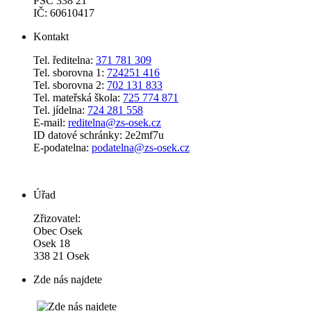
PSČ 338 21
IČ: 60610417
Kontakt
Tel. ředitelna:
371 781 309
Tel. sborovna 1:
724251 416
Tel. sborovna 2:
702 131 833
Tel. mateřská škola:
725 774 871
Tel. jídelna:
724 281 558
E-mail:
reditelna@zs-osek.cz
ID datové schránky: 2e2mf7u
E-podatelna:
podatelna@zs-osek.cz
Úřad
Zřizovatel:
Obec Osek
Osek 18
338 21 Osek
Zde nás najdete