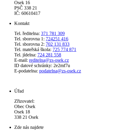
Osek 16
PSČ 338 21
IČ: 60610417
Kontakt
Tel. ředitelna:
371 781 309
Tel. sborovna 1:
724251 416
Tel. sborovna 2:
702 131 833
Tel. mateřská škola:
725 774 871
Tel. jídelna:
724 281 558
E-mail:
reditelna@zs-osek.cz
ID datové schránky: 2e2mf7u
E-podatelna:
podatelna@zs-osek.cz
Úřad
Zřizovatel:
Obec Osek
Osek 18
338 21 Osek
Zde nás najdete