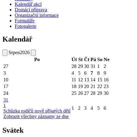
Kalendář akcí
Domácí příprava
Organizační informace
Formuláře
Fotogalerie
Kalendář
Srpen
2026
Po
Út
St
Čt
Pá
So
Ne
27
28
29
30
31
1
2
3
4
5
6
7
8
9
10
11
12
13
14
15
16
17
18
19
20
21
22
23
24
25
26
27
28
29
30
31
1
1
2
3
4
5
6
Schůzka rodičů nově přijatých dětí
Zobrazit všechny záznamy ze dne
Svátek