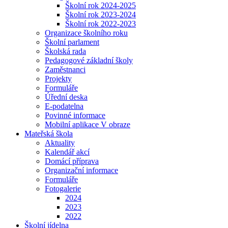
Školní rok 2024-2025
Školní rok 2023-2024
Školní rok 2022-2023
Organizace školního roku
Školní parlament
Školská rada
Pedagogové základní školy
Zaměstnanci
Projekty
Formuláře
Úřední deska
E-podatelna
Povinné informace
Mobilní aplikace V obraze
Mateřská škola
Aktuality
Kalendář akcí
Domácí příprava
Organizační informace
Formuláře
Fotogalerie
2024
2023
2022
Školní jídelna