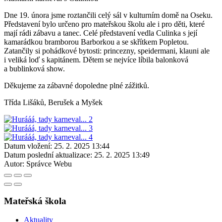
Dne 19. února jsme roztančili celý sál v kulturním domě na Oseku.
Představení bylo určeno pro mateřskou školu ale i pro děti, které
mají rádi zábavu a tanec. Celé představení vedla Culinka s její
kamarádkou bramborou Barborkou a se skřítkem Popletou.
Zatančily si pohádkové bytosti: princezny, speidermani, klauni ale
i veliká loď s kapitánem. Dětem se nejvíce líbila balonková
a bublinková show.
Děkujeme za zábavné dopoledne plné zážitků.
Třída Lišáků, Berušek a Myšek
Datum vložení:
25. 2. 2025 13:44
Datum poslední aktualizace:
25. 2. 2025 13:49
Autor:
Správce Webu
Mateřská škola
Aktuality