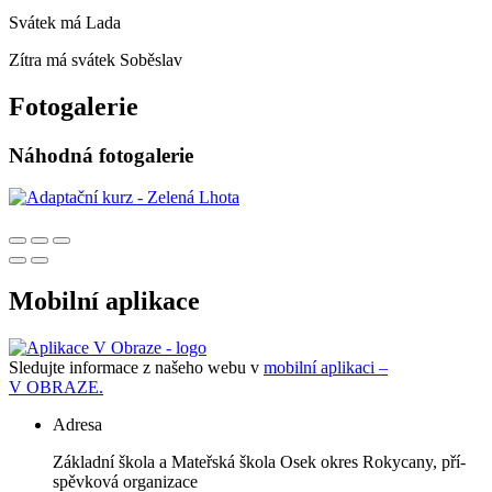
Svátek má
Lada
Zítra má svátek
Soběslav
Fotogalerie
Náhodná fotogalerie
Mobilní aplikace
Sledujte informace z našeho webu v
mobilní aplikaci –
V OBRAZE.
Adresa
Zá­klad­ní ško­la a Ma­teř­ská ško­la Osek okres Roky­ca­ny, pří­
spěv­ko­vá or­ga­ni­za­ce