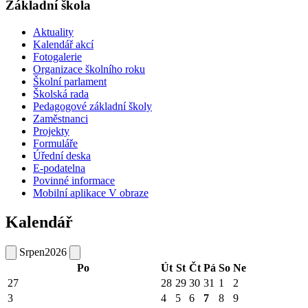
Základní škola
Aktuality
Kalendář akcí
Fotogalerie
Organizace školního roku
Školní parlament
Školská rada
Pedagogové základní školy
Zaměstnanci
Projekty
Formuláře
Úřední deska
E-podatelna
Povinné informace
Mobilní aplikace V obraze
Kalendář
Srpen
2026
Po
Út
St
Čt
Pá
So
Ne
27
28
29
30
31
1
2
3
4
5
6
7
8
9