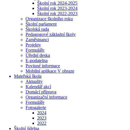
Školní rok 2024-2025
Školní rok 2023-2024
Školní rok 2022-2023
Organizace školního roku
Školní parlament
Školská rada
Pedagogové základní školy
Zaměstnanci
Projekty
Formuláře
Úřední deska
E-podatelna
Povinné informace
Mobilní aplikace V obraze
Mateřská škola
Aktuality
Kalendář akcí
Domácí příprava
Organizační informace
Formuláře
Fotogalerie
2024
2023
2022
Školní jídelna