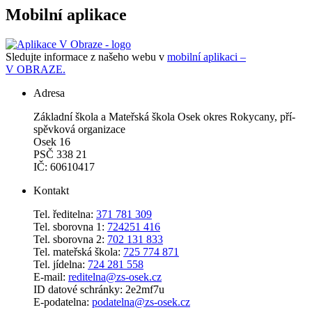
Mobilní aplikace
Sledujte informace z našeho webu v
mobilní aplikaci –
V OBRAZE.
Adresa
Zá­klad­ní ško­la a Ma­teř­ská ško­la Osek okres Roky­ca­ny, pří­
spěv­ko­vá or­ga­ni­za­ce
Osek 16
PSČ 338 21
IČ: 60610417
Kontakt
Tel. ředitelna:
371 781 309
Tel. sborovna 1:
724251 416
Tel. sborovna 2:
702 131 833
Tel. mateřská škola:
725 774 871
Tel. jídelna:
724 281 558
E-mail:
reditelna@zs-osek.cz
ID datové schránky: 2e2mf7u
E-podatelna:
podatelna@zs-osek.cz