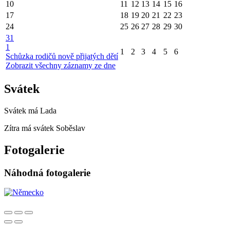
10
11
12
13
14
15
16
17
18
19
20
21
22
23
24
25
26
27
28
29
30
31
1
1
2
3
4
5
6
Schůzka rodičů nově přijatých dětí
Zobrazit všechny záznamy ze dne
Svátek
Svátek má
Lada
Zítra má svátek
Soběslav
Fotogalerie
Náhodná fotogalerie