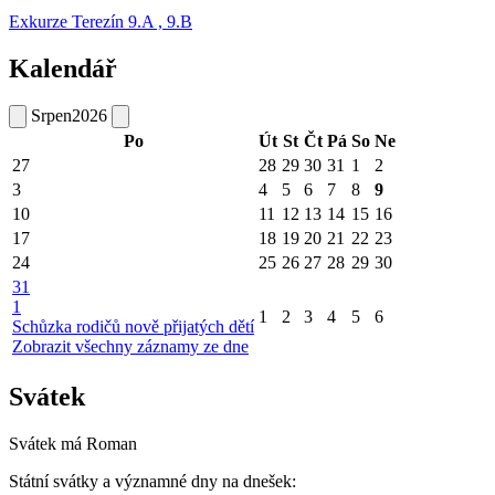
Exkurze Terezín 9.A , 9.B
Kalendář
Srpen
2026
Po
Út
St
Čt
Pá
So
Ne
27
28
29
30
31
1
2
3
4
5
6
7
8
9
10
11
12
13
14
15
16
17
18
19
20
21
22
23
24
25
26
27
28
29
30
31
1
1
2
3
4
5
6
Schůzka rodičů nově přijatých dětí
Zobrazit všechny záznamy ze dne
Svátek
Svátek má
Roman
Státní svátky a významné dny na dnešek: