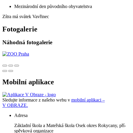
Mezinárodní den původního obyvatelstva
Zítra má svátek
Vavřinec
Fotogalerie
Náhodná fotogalerie
Mobilní aplikace
Sledujte informace z našeho webu v
mobilní aplikaci –
V OBRAZE.
Adresa
Zá­klad­ní ško­la a Ma­teř­ská ško­la Osek okres Roky­ca­ny, pří­
spěv­ko­vá or­ga­ni­za­ce