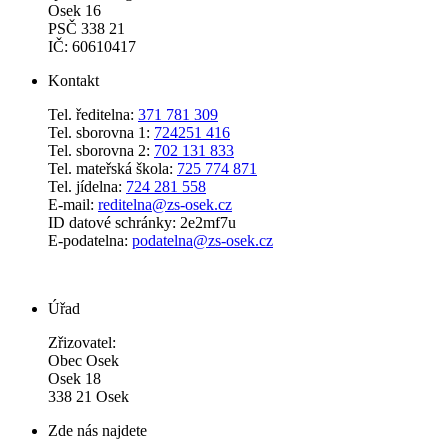
Osek 16
PSČ 338 21
IČ: 60610417
Kontakt
Tel. ředitelna:
371 781 309
Tel. sborovna 1:
724251 416
Tel. sborovna 2:
702 131 833
Tel. mateřská škola:
725 774 871
Tel. jídelna:
724 281 558
E-mail:
reditelna@zs-osek.cz
ID datové schránky: 2e2mf7u
E-podatelna:
podatelna@zs-osek.cz
Úřad
Zřizovatel:
Obec Osek
Osek 18
338 21 Osek
Zde nás najdete