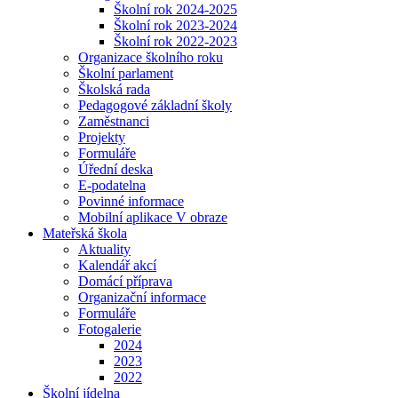
Školní rok 2024-2025
Školní rok 2023-2024
Školní rok 2022-2023
Organizace školního roku
Školní parlament
Školská rada
Pedagogové základní školy
Zaměstnanci
Projekty
Formuláře
Úřední deska
E-podatelna
Povinné informace
Mobilní aplikace V obraze
Mateřská škola
Aktuality
Kalendář akcí
Domácí příprava
Organizační informace
Formuláře
Fotogalerie
2024
2023
2022
Školní jídelna