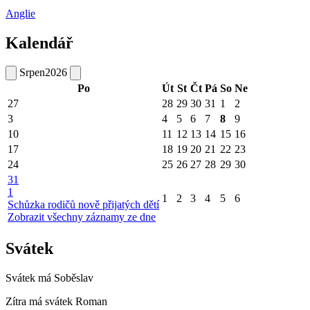
Anglie
Kalendář
Srpen
2026
Po
Út
St
Čt
Pá
So
Ne
27
28
29
30
31
1
2
3
4
5
6
7
8
9
10
11
12
13
14
15
16
17
18
19
20
21
22
23
24
25
26
27
28
29
30
31
1
1
2
3
4
5
6
Schůzka rodičů nově přijatých dětí
Zobrazit všechny záznamy ze dne
Svátek
Svátek má
Soběslav
Zítra má svátek
Roman