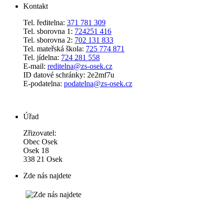
Kontakt
Tel. ředitelna:
371 781 309
Tel. sborovna 1:
724251 416
Tel. sborovna 2:
702 131 833
Tel. mateřská škola:
725 774 871
Tel. jídelna:
724 281 558
E-mail:
reditelna@zs-osek.cz
ID datové schránky: 2e2mf7u
E-podatelna:
podatelna@zs-osek.cz
Úřad
Zřizovatel:
Obec Osek
Osek 18
338 21 Osek
Zde nás najdete