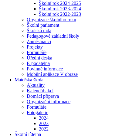
Školní rok 2024-2025
Školní rok 2023-2024
Školní rok 2022-2023
Organizace školního roku
Školní parlament
Školská rada
Pedagogové základní školy
Zaměstnanci
Projekty
Formuláře
Úřední deska
E-podatelna
Povinné informace
Mobilní aplikace V obraze
Mateřská škola
Aktuality
Kalendář akcí
Domácí příprava
Organizační informace
Formuláře
Fotogalerie
2024
2023
2022
Školní jídelna