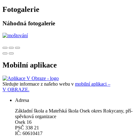
Fotogalerie
Náhodná fotogalerie
Mobilní aplikace
Sledujte informace z našeho webu v
mobilní aplikaci –
V OBRAZE.
Adresa
Zá­klad­ní ško­la a Ma­teř­ská ško­la Osek okres Roky­ca­ny, pří­
spěv­ko­vá or­ga­ni­za­ce
Osek 16
PSČ 338 21
IČ: 60610417