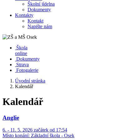
Školní jídelna
Dokumenty
Kontakty
Kontakt
Napište nám
Škola
online
Dokumenty
Strava
Fotogalerie
Úvodní stránka
Kalendář
Kalendář
Anglie
6. - 11. 5. 2026 začátek od 17:54
Místo konání:
Základní škola - Osek